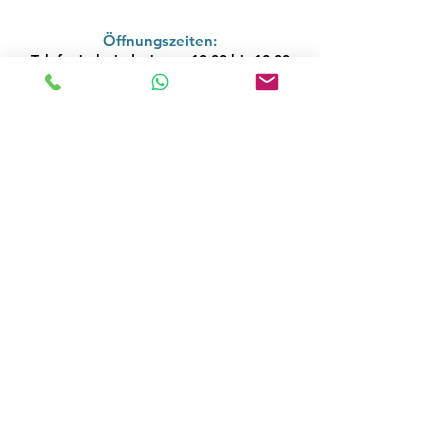
Öffnungszeiten:
Telefonisch sind wir von 10:00 bis 12:00
Uhr und von 14:00 bis 17:00 Uhr sowie
mittwochs von 10:00 bis 12:00 Uhr
erreichbar.
Im Notfall können Sie uns unter der
Nummer erreichen:
0
51
9-700221
(dies ist
nur an den Umstellungstagen
Montag/Freitag/Samstag bis 21:15 Uhr
verfügbar).
LinnenService
Ameland
Nes - Ameland
T:
0850657473
-
E:
info@Linnenserviceameland.nl
©2023 von LinnenService.nl -
Unsere