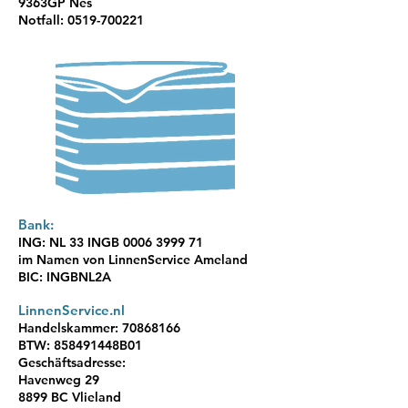
9363GP Nes
Notfall: 051
9-700221
Bank:
ING: NL 33 INGB
0006 3999 71
im Namen von Linnen
Service Ameland
BIC: INGBNL2A
LinnenService.nl
Handelskammer:
70868166
BTW: 858491448B01
Geschäftsadresse:
Havenweg 29
8899 BC Vlieland